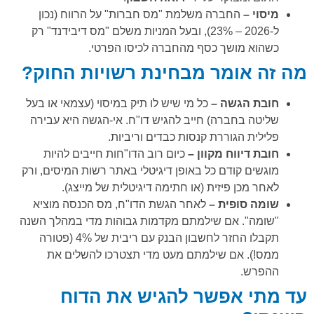
מיסוי –
החברה משלמת "מס חברות" על הרווח (נכון
ל-2026 – 23%), ובעל המניות משלם "מס דיבידנד" רק
כשהוא מושך כסף מהחברה לכיסו הפרטי.
מה זה אומר מבחינת רשויות החוק?
חובת הגשה –
כל מי שיש לו תיק במיסוי (עצמאי או בעל
שליטה בחברה) חייב להגיש דו"ח. אי-הגשה היא עבירה
פלילית הגוררת קנסות כבדים וריביות.
חובת דיווח מקוון –
כיום רוב הדו"חות חייבים להיות
מוגשים קודם כל באופן דיגיטלי באתר רשות המיסים, ורק
לאחר מכן פיזית (או חתימה דיגיטלית של מייצג).
שומה סופית –
לאחר הגשת הדו"ח, מס הכנסה מוציא
"שומה". אם שילמתם מקדמות גבוהות מדי במהלך השנה
תקבלו החזר לחשבון הבנק עם ריבית של 4% (פטורה
ממס!). אם שילמתם מעט מדי תצטרכו להשלים את
ההפרש.
עד מתי אפשר להגיש את הדוח