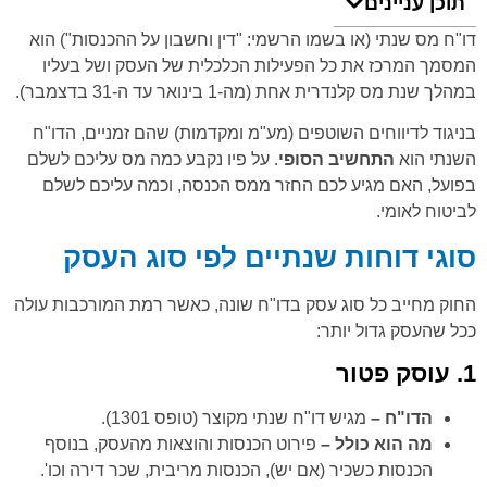
תוכן עניינים
דו"ח מס שנתי (או בשמו הרשמי: "דין וחשבון על ההכנסות") הוא
המסמך המרכז את כל הפעילות הכלכלית של העסק ושל בעליו
במהלך שנת מס קלנדרית אחת (מה-1 בינואר עד ה-31 בדצמבר).
בניגוד לדיווחים השוטפים (מע"מ ומקדמות) שהם זמניים, הדו"ח
השנתי הוא
התחשיב הסופי
. על פיו נקבע כמה מס עליכם לשלם
בפועל, האם מגיע לכם החזר ממס הכנסה, וכמה עליכם לשלם
לביטוח לאומי.
סוגי דוחות שנתיים לפי סוג העסק
החוק מחייב כל סוג עסק בדו"ח שונה, כאשר רמת המורכבות עולה
ככל שהעסק גדול יותר:
1. עוסק פטור
הדו"ח –
מגיש דו"ח שנתי מקוצר (טופס 1301).
מה הוא כולל –
פירוט הכנסות והוצאות מהעסק, בנוסף
הכנסות כשכיר (אם יש), הכנסות מריבית, שכר דירה וכו'.