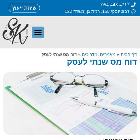
054-443-4717
שיחת ייעוץ
ז'בוטינסקי 155, רמת גן, משרד 122
דף הבית
»
מאמרים ומדריכים
»
דוח מס שנתי לעסק
דוח מס שנתי לעסק