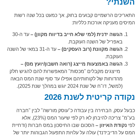
השנתי?
התאריכים הרשמיים קבועים בחוק, אך כמעט בכל שנה רשות
המיסים מעניקה אורכות כלליות:
הגשה ידנית (למי שלא חייב בדיווח מקוון) –
עד ה-30
באפריל של השנה העוקבת.
הגשה מקוונת (רוב העסקים) –
עד ה-31 במאי של השנה
העוקבת.
הגשה באמצעות מייצג (רואה חשבון/יועץ מס) –
מייצגים מקבלים "מכסות" המאפשרות להם להגיש חלק
מהדוחות של לקוחותיהם אפילו עד סוף שנת המס הבאה
(למשל, דו"ח של שנת 2024 יוגש במהלך שנת 2025).
נקודה קריטית לשנת 2026
כבעל עסק, הבחירה בין עבודה כ"עוסק מורשה" לבין "חברה
בע"מ" צריכה להיבחן לא רק לפי שיעור המס (23%), אלא
לפי
נקודת האיזון –
הסכום שבו החיסכון במס חברות (ודחיית
המס על הדיבידנד) עולה על עלויות התפעול הגבוהות יותר של