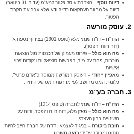
דיווח נוסף –
הצהרת עוסק פטור למע"מ (עד ה-31 בינואר)
דיווח על מחזור העסקאות כדי לוודא שלא עבר את תקרת
הפטור.
2. עוסק מורשה
הדו"ח –
דו"ח שנתי מלא (טופס 1301) בצירוף נספח א'
(דוח רווח והפסד).
מה הוא כולל –
פירוט מעמיק של הכנסות מול הוצאות
מוכרות, פחת על ציוד, הפרשות סוציאליות ונקודות זיכוי
אישיות.
מאפיין ייחודי –
העוסק המורשה ממוסה כ"אדם פרטי",
כלומר, המס מחושב לפי מדרגות המס של היחיד.
3. חברה בע"מ
הדו"ח –
דו"ח שנתי לחברה (טופס 1214).
מה הוא כולל –
מאזן מלא, דוח רווח והפסד, ודוח על
השינויים בהון העצמי.
חובת ביקורת –
בניגוד לעצמאי, דו"ח של חברה חייב להיות
חתום ומבוקר על ידי
רואה חשבון
.