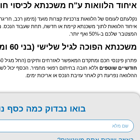
איחוד הלוואות ע"ח משכנתא לכיסוי חו
נקלעתם לעומס של הלוואות צרכניות קצרות מועד (מימון רכב, חריגה
המצטבר שלכם ב-50% ואף יותר.
משכנתא הפוכה לגיל שלישי (בני 60 ומעלה)
פתרון פיננסי חכם ומתקדם המאפשר לאזרחים ותיקים (החל מגיל 60) להמיר חלק משווי הנכס שבבעלותם לכסף נזיל. המסלול מאפשר קבלת סכום חד-פעמי או קצבה חודשית,
חודשיים שוטפים
וללא חובה בחיתום רפואי מחמיר. הכסף יכול לשמש
ההלוואה נפרעת רק לאחר עזיבת הנכס או אריכות ימים.
בואו נבדוק כמה כסף נו
באיזה שירות אתם מעוניינים?