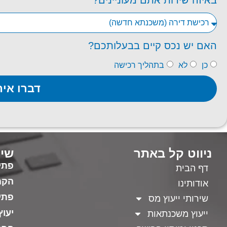
האם יש נכס קיים בבעלותכם?
כן
לא
בתהליך רכישה
דברו אית
ניווט קל באתר
שיר
פתי
דף הבית
הקמ
אודותינו
פתי
שירותי ייעוץ מס
יעו
ייעוץ משכנתאות