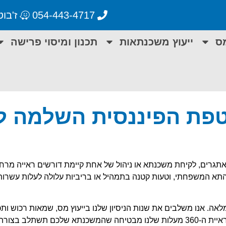
054-443-4717
ז'בוטינסקי 55
מס
ייעוץ משכנתאות
תכנון ומיסוי פרישה
טפת הפיננסית השלמה 
אתגרים, לקיחת משכנתא או ניהול של אחת קיימת דורשים ראייה מרחב
תא המשפחתי, וטעות קטנה בתמהיל או בריביות עלולה לעלות עשרות
המלאה. אנו משלבים את שנות הניסיון שלנו בייעוץ מס, שמאות רכוש ותכנ
טווח, כדי להעניק לכם שירות ייעוץ משכנתאות חכם ומותאם אישית. ראיית ה-360 מעלות שלנו מבטיחה שהמשכנתא של