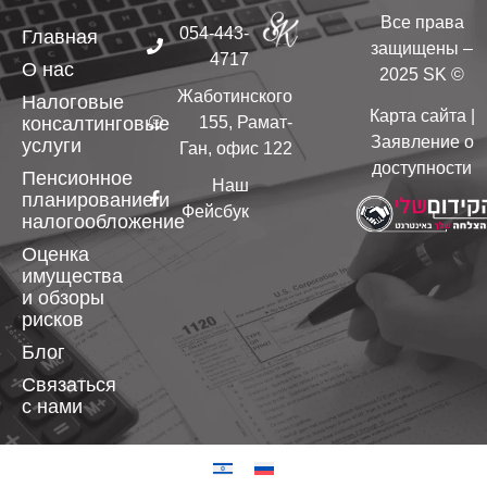
Все права
054-443-
Главная
защищены –
4717
О нас
2025 SK ©
Жаботинского
Налоговые
Карта сайта
|
консалтинговые
155, Рамат-
Заявление о
услуги
Ган, офис 122
доступности
Пенсионное
Наш
планирование и
Фейсбук
налогообложение
Оценка
имущества
и обзоры
рисков
Блог
Связаться
с нами