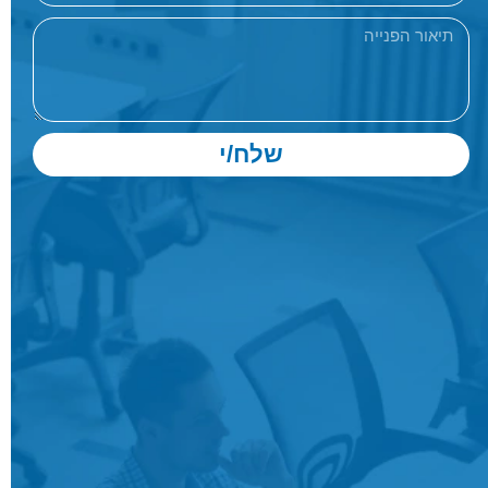
שלח/י