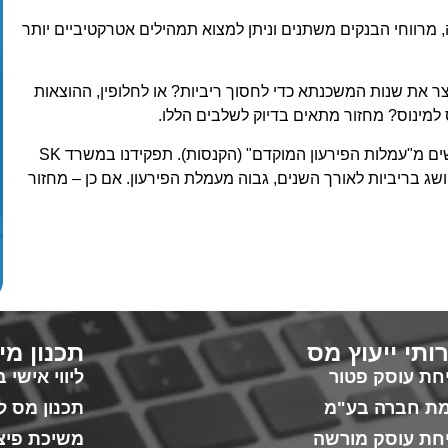
מרווחי הבנקים משתנים וניתן למצוא תמהילים אטרקטיביים יותר
 את שנות המשכנתא כדי לחסוך ריביות? או לחלופין, ההוצאות
 למינוס? מחזור מתאים בדיוק לשלבים הללו.
רבים חוששים מ"עמלות הפירעון המוקדם" (הקנסות). תפקידנו במשרד SK
שג בריביות לאורך השנים, גבוה מעמלת הפירעון. אם כן – מחזור
ותי ייעוץ מס
תכנון מי
חת עוסק פטור
ליווי אישי
ת חברה בע"מ
תכנון מס ל
חת עוסק מורשה
משיכת פיצו