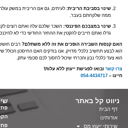
שינוי בסביבת הריבית:
לעיתים, גם אם הריבית במשק עולה, 
ממה שלקחתם בעבר.
שינוי במצבכם הפיננסי:
השכר שלכם עלה ואתם רוצים לקצר
גדלו ואתם חייבים להקטין את ההחזר החודשי כדי לא להיכנס
האם קנסות השבירה הופכים את זה ללא משתלם?
הוא לבצע תחשיב כלכלי מדויק. אנו בודקים האם החיסכון הכולל שיו
הוא צעד כלכלי נבון והכרחי שיכול לחסוך לכם סכומי עתק.
צרו קשר
ובואו לפגישת ייעוץ ללא עלות!
חייגו –
054-4434717
ניווט קל באתר
שיר
פתי
דף הבית
הקמ
אודותינו
פתי
שירותי ייעוץ מס